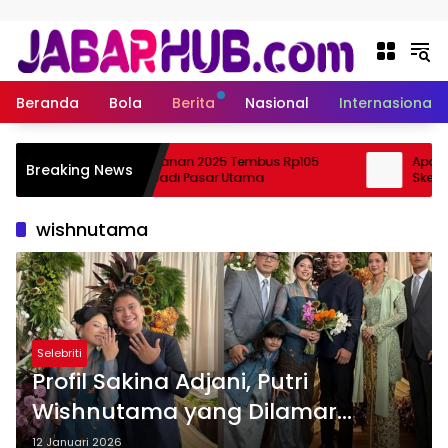
Langsung ke konten
Beranda
Bola
Berita
Nasional
Internasional
Ekspor Perikanan 2025 Tembus Rp105
Apa Itu 
Breaking News
Triliun, AS Jadi Pasar Utama
Skema K
wishnutama
Selebriti
Profil Sakina Adjani, Putri
Wishnutama yang Dilamar
Kekasih, Kedekatannya dengan
12 Januari 2026