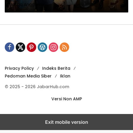
Bunga Anggrekia
Gista Putri Jadi Sorotan!
Privacy Policy
Indeks Berita
Pedoman Media Siber
Iklan
© 2025 - 2026 JabarHub.com
Versi Non AMP
Exit mobile version