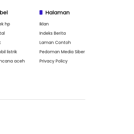
bel
Halaman
ek hp
Iklan
tal
Indeks Berita
k
Laman Contoh
il listrik
Pedoman Media Siber
ncana aceh
Privacy Policy