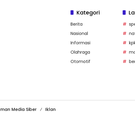
Kategori
La
Berita
sp
Nasional
na
Informasi
kp
Olahraga
mob
Otomotif
be
man Media Siber
Iklan