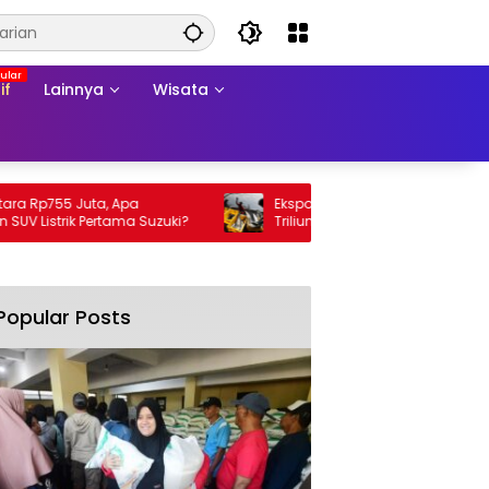
if
Lainnya
Wisata
Rp755 Juta, Apa
Ekspor Perikanan 2025 Tembus Rp105
istrik Pertama Suzuki?
Triliun, AS Jadi Pasar Utama
Popular Posts