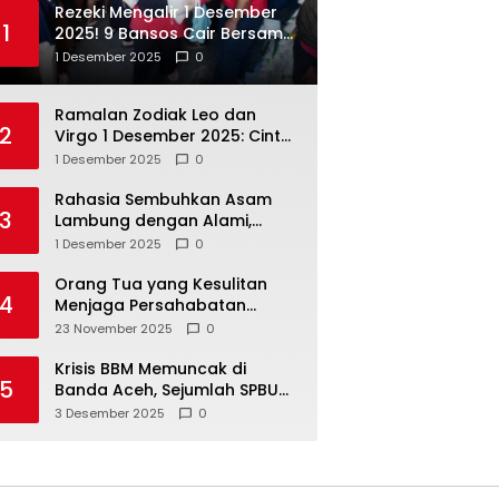
Rezeki Mengalir 1 Desember
1
2025! 9 Bansos Cair Bersama:
PKH, BPNT, dan KKS Mandiri
1 Desember 2025
0
Double
Ramalan Zodiak Leo dan
2
Virgo 1 Desember 2025: Cinta,
Karir, Kesehatan, dan
1 Desember 2025
0
Keuangan
Rahasia Sembuhkan Asam
3
Lambung dengan Alami,
Nomor 4 Disalahpahami
1 Desember 2025
0
Orang Tua yang Kesulitan
4
Menjaga Persahabatan
Biasanya Lakukan 8 Hal Ini
23 November 2025
0
Tanpa Sadar
Krisis BBM Memuncak di
5
Banda Aceh, Sejumlah SPBU
Tutup Total
3 Desember 2025
0