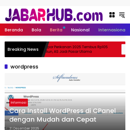
Langsung ke konten
Beranda
Bola
Berita
Nasional
Internasional
pa
Ekspor Perikanan 2025 Tembus Rp105
Breaking News
a Suzuki?
Triliun, AS Jadi Pasar Utama
wordpress
Informasi
Cara Install WordPress di CPanel
dengan Mudah dan Cepat
31 Desember 2025