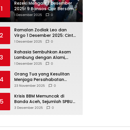
Rezeki Mengalir 1 Desember
1
2025! 9 Bansos Cair Bersama:
PKH, BPNT, dan KKS Mandiri
1 Desember 2025
0
Double
Ramalan Zodiak Leo dan
2
Virgo 1 Desember 2025: Cinta,
Karir, Kesehatan, dan
1 Desember 2025
0
Keuangan
Rahasia Sembuhkan Asam
3
Lambung dengan Alami,
Nomor 4 Disalahpahami
1 Desember 2025
0
Orang Tua yang Kesulitan
4
Menjaga Persahabatan
Biasanya Lakukan 8 Hal Ini
23 November 2025
0
Tanpa Sadar
Krisis BBM Memuncak di
5
Banda Aceh, Sejumlah SPBU
Tutup Total
3 Desember 2025
0