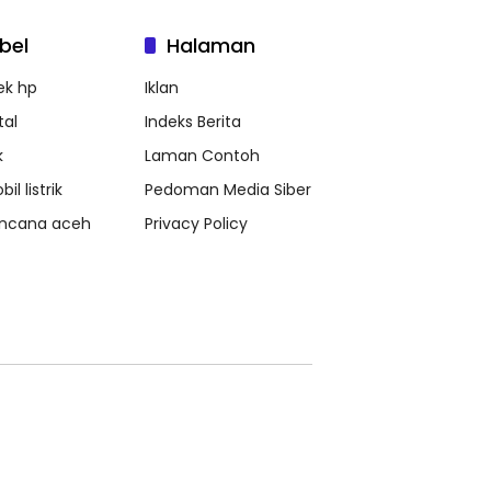
bel
Halaman
ek hp
Iklan
tal
Indeks Berita
k
Laman Contoh
il listrik
Pedoman Media Siber
ncana aceh
Privacy Policy