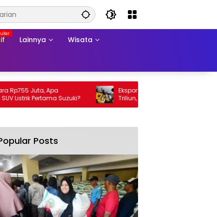
if
Lainnya
Wisata
755 Juta, Apa
Ekspor Perikanan 2025 Tembus Rp105
strik Pertama Suzuki?
Triliun, AS Jadi Pasar Utama
Popular Posts