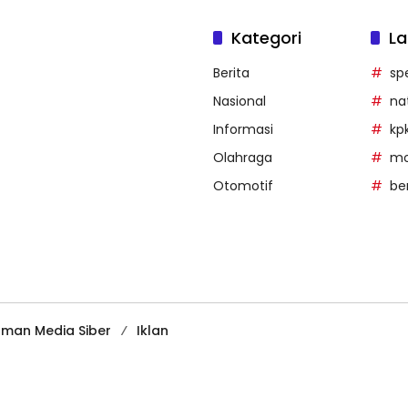
Kategori
La
Berita
sp
Nasional
na
Informasi
kp
Olahraga
mob
Otomotif
be
man Media Siber
Iklan