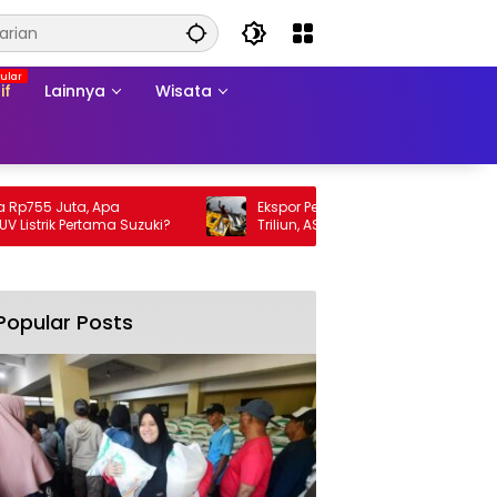
if
Lainnya
Wisata
5 Juta, Apa
Ekspor Perikanan 2025 Tembus Rp105
ik Pertama Suzuki?
Triliun, AS Jadi Pasar Utama
Popular Posts