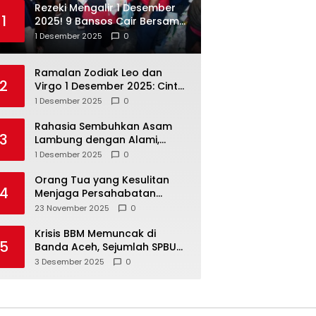
Rezeki Mengalir 1 Desember
1
2025! 9 Bansos Cair Bersama:
PKH, BPNT, dan KKS Mandiri
1 Desember 2025
0
Double
Ramalan Zodiak Leo dan
2
Virgo 1 Desember 2025: Cinta,
Karir, Kesehatan, dan
1 Desember 2025
0
Keuangan
Rahasia Sembuhkan Asam
3
Lambung dengan Alami,
Nomor 4 Disalahpahami
1 Desember 2025
0
Orang Tua yang Kesulitan
4
Menjaga Persahabatan
Biasanya Lakukan 8 Hal Ini
23 November 2025
0
Tanpa Sadar
Krisis BBM Memuncak di
5
Banda Aceh, Sejumlah SPBU
Tutup Total
3 Desember 2025
0