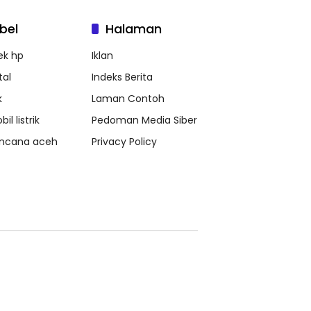
bel
Halaman
ek hp
Iklan
tal
Indeks Berita
k
Laman Contoh
il listrik
Pedoman Media Siber
ncana aceh
Privacy Policy