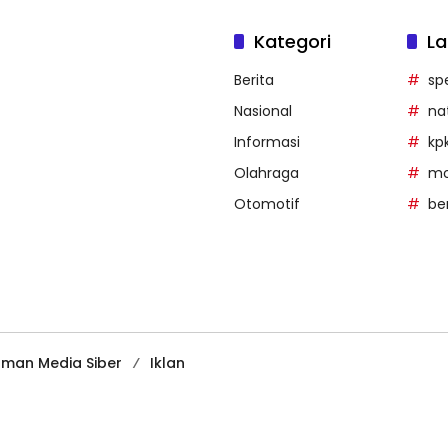
Kategori
La
Berita
sp
Nasional
na
Informasi
kp
Olahraga
mob
Otomotif
be
man Media Siber
Iklan