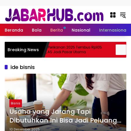
Langsung ke konten
Beranda
Bola
Berita
Nasional
Internasional
Ekspor Perikanan 2025 Tembus Rp105
Apa
Breaking News
zuki?
Triliun, AS Jadi Pasar Utama
Ske
ide bisnis
Bisnis
Usaha yang Jarang Tapi
Dibutuhkan Ini Bisa Jadi Peluang
Emas untuk Mulai Bisnis
10 Desember 2025