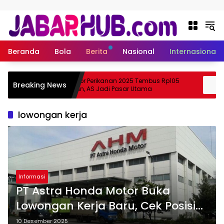
Langsung ke konten
Beranda
Bola
Berita
Nasional
Internasional
Ekspor Perikanan 2025 Tembus Rp105
A
Breaking News
Suzuki?
Triliun, AS Jadi Pasar Utama
S
lowongan kerja
Informasi
PT Astra Honda Motor Buka
Lowongan Kerja Baru, Cek Posisi
dan Link Pendaftaran
10 Desember 2025