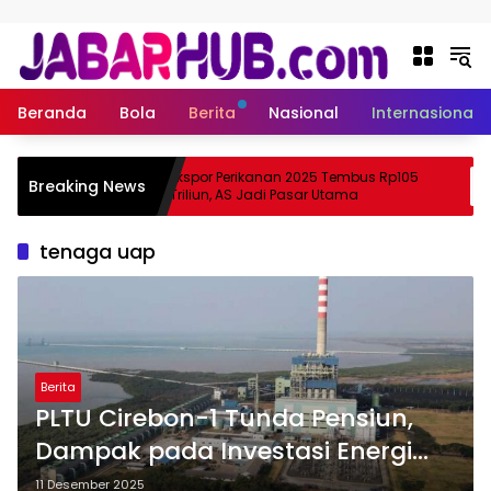
Langsung ke konten
Beranda
Bola
Berita
Nasional
Internasional
Apa
Ekspor Perikanan 2025 Tembus Rp105
Breaking News
ma Suzuki?
Triliun, AS Jadi Pasar Utama
tenaga uap
Berita
PLTU Cirebon-1 Tunda Pensiun,
Dampak pada Investasi Energi
Baru
11 Desember 2025