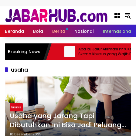
Langsung ke konten
Beranda
Bola
Berita
Nasional
Internasional
kanan 2025 Tembus Rp105
Apa Itu Jalur Afirmasi PPPK Kemen
Breaking News
Jadi Pasar Utama
Skema Khusus yang Wajib Diketa
usaha
Bisnis
Usaha yang Jarang Tapi
Dibutuhkan Ini Bisa Jadi Peluang
Emas untuk Mulai Bisnis
10 Desember 2025