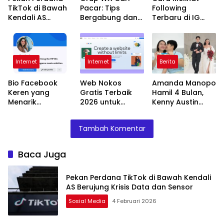
TikTok di Bawah
Pacar: Tips
Following
Kendali AS
Bergabung dan
Terbaru di IG
Berujung Krisis
Menemukan
Orang Lain
Data dan Sensor
Pasangan Ideal
dengan Mudah
Internet
Internet
Berita
Bio Facebook
Web Nokos
Amanda Manopo
Keren yang
Gratis Terbaik
Hamil 4 Bulan,
Menarik
2026 untuk
Kenny Austin
Perhatian dan
Pemula dan
Rencanakan
Membuat
Profesional
Babymoon Luar
Tambah Komentar
Akunmu Lebih
Negeri
Profesional
Baca Juga
Pekan Perdana TikTok di Bawah Kendali
AS Berujung Krisis Data dan Sensor
Sosial Media
4 Februari 2026