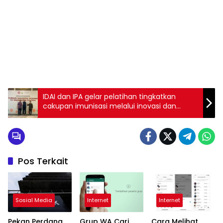
IDAI dan IPA gelar pelatihan tingkatkan
cakupan imunisasi melalui inovasi dan
advokasi
Pos Terkait
Sosial Media
Internet
Internet
Pekan Perdana
Grup WA Cari
Cara Melihat