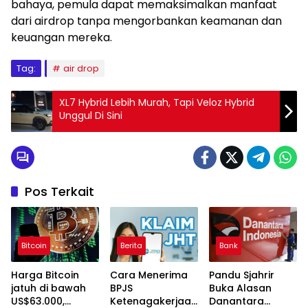
bahaya, pemula dapat memaksimalkan manfaat
dari airdrop tanpa mengorbankan keamanan dan
keuangan mereka.
Tag:
air drop
XL7 Hybrid Lebih Murah, Tapi Veloz Hybrid
Unggul Di Sini
Pos Terkait
Bitcoin
Berita
Bank
Harga Bitcoin
Cara Menerima
Pandu Sjahrir
jatuh di bawah
BPJS
Buka Alasan
US$63.000,
Ketenagakerjaan
Danantara