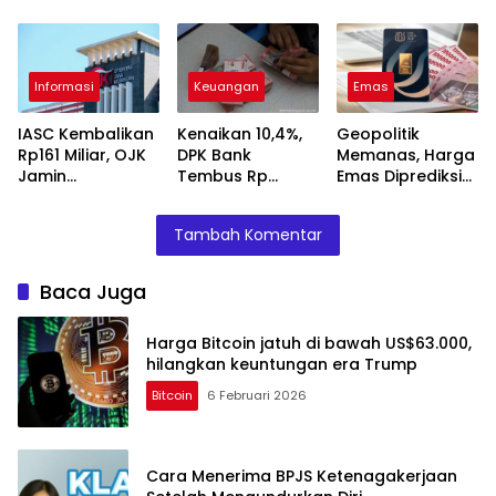
hilangkan
Setelah
Dukung
keuntungan era
Mengundurkan
Demutualisasi BEI
Trump
Diri
Informasi
Keuangan
Emas
IASC Kembalikan
Kenaikan 10,4%,
Geopolitik
Rp161 Miliar, OJK
DPK Bank
Memanas, Harga
Jamin
Tembus Rp
Emas Diprediksi
Perlindungan
9.467,6 Triliun
Tembus Rp2,8
Negara untuk
pada Desember
Juta Minggu
Tambah Komentar
Masyarakat
2025
Depan
Baca Juga
Harga Bitcoin jatuh di bawah US$63.000,
hilangkan keuntungan era Trump
Bitcoin
6 Februari 2026
Cara Menerima BPJS Ketenagakerjaan