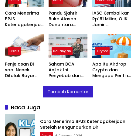
Cara Menerima
Pandu Sjahrir
IASC Kembalikan
BPJS
Buka Alasan
Rp161 Miliar, OJK
Ketenagakerjaan
Danantara
Jamin
Setelah
Dukung
Perlindungan
Mengundurkan
Demutualisasi BEI
Negara untuk
Diri
Masyarakat
Bisnis
Keuangan
Crypto
Penjelasan BI
Saham BCA
Apa Itu Airdrop
soal Nenek
Anjlok Ini
Crypto dan
Ditolak Bayar
Penyebab dan
Mengapa Penting
Tunai Roti O:
Dampaknya bagi
untuk Pemula
Masih Diperlukan
Investor
Tambah Komentar
Baca Juga
Cara Menerima BPJS Ketenagakerjaan
Setelah Mengundurkan Diri
Berita
6 Februari 2026