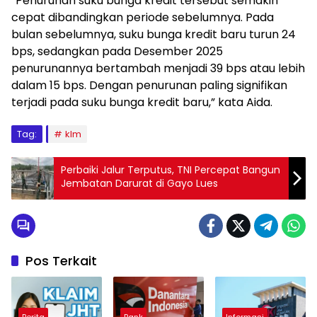
“Penurunan suku bunga kredit tersebut semakin
cepat dibandingkan periode sebelumnya. Pada
bulan sebelumnya, suku bunga kredit baru turun 24
bps, sedangkan pada Desember 2025
penurunannya bertambah menjadi 39 bps atau lebih
dalam 15 bps. Dengan penurunan paling signifikan
terjadi pada suku bunga kredit baru,” kata Aida.
Tag:
klm
Perbaiki Jalur Terputus, TNI Percepat Bangun
Jembatan Darurat di Gayo Lues
Pos Terkait
Berita
Bank
Informasi