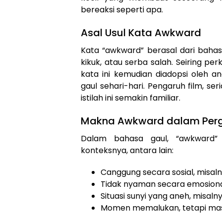
bereaksi seperti apa.
Asal Usul Kata Awkward
Kata “awkward” berasal dari bahas
kikuk, atau serba salah. Seiring p
kata ini kemudian diadopsi oleh a
gaul sehari-hari. Pengaruh film, s
istilah ini semakin familiar.
Makna Awkward dalam Per
Dalam bahasa gaul, “awkward”
konteksnya, antara lain:
Canggung secara sosial, misal
Tidak nyaman secara emosional
Situasi sunyi yang aneh, misaln
Momen memalukan, tetapi masi