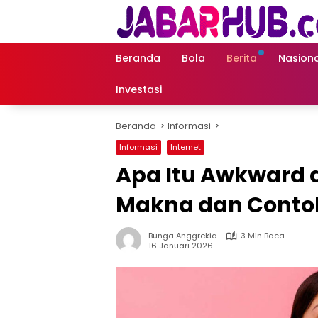
Langsung
ke
konten
Beranda
Bola
Berita
Nasiona
Investasi
Beranda
Informasi
Informasi
Internet
Apa Itu Awkward 
Makna dan Contoh 
Bunga Anggrekia
3 Min Baca
16 Januari 2026