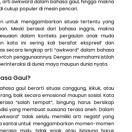
, arti awkward dalam bahasa gaul, hingga makna
i cukup populer di mesin pencari.
an untuk menggambarkan situasi tertentu yang
an. Meski berasal dari bahasa Inggris, makna
esuaian dalam konteks pergaulan anak muda
n kata ini sering kali bersifat ekspresif dan
has secara lengkap arti “awkward” dalam bahasa
a contoh penggunaannya. Dengan memahami istilah
berinteraksi di dunia maya maupun dunia nyata.
hasa Gaul?
sa gaul berarti situasi canggung, kikuk, atau
rang, baik secara emosional maupun sosial. Kata
erasa “salah tempat”, bingung harus bersikap
disi yang membuat suasana terasa aneh. Dalam
wkward” tidak selalu memiliki arti negatif yang
 secara santai untuk menggambarkan momen-momen
erasa malu, tidak enak, atau bingung harus