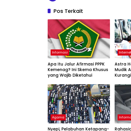
Pos Terkait
Informasi
Interne
Apa Itu Jalur Afirmasi PPPK
Astra 
Kemenag? Ini Skema Khusus
Mudik 
yang Wajib Diketahui
Kurang
Agama
Inform
Nyepi, Pelabuhan Ketapang-
Rahasia