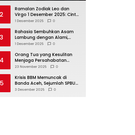
Ramalan Zodiak Leo dan
2
Virgo 1 Desember 2025: Cinta,
Karir, Kesehatan, dan
1 Desember 2025
0
Keuangan
Rahasia Sembuhkan Asam
3
Lambung dengan Alami,
Nomor 4 Disalahpahami
1 Desember 2025
0
Orang Tua yang Kesulitan
4
Menjaga Persahabatan
Biasanya Lakukan 8 Hal Ini
23 November 2025
0
Tanpa Sadar
Krisis BBM Memuncak di
5
Banda Aceh, Sejumlah SPBU
Tutup Total
3 Desember 2025
0