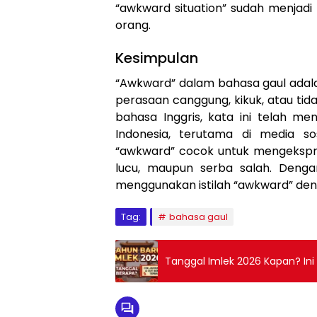
“awkward situation” sudah menjad
orang.
Kesimpulan
“Awkward” dalam bahasa gaul adal
perasaan canggung, kikuk, atau tida
bahasa Inggris, kata ini telah m
Indonesia, terutama di media s
“awkward” cocok untuk mengekspr
lucu, maupun serba salah. Deng
menggunakan istilah “awkward” deng
Tag:
bahasa gaul
Tanggal Imlek 2026 Kapan? Ini