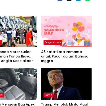
t
Gaya Hidup
Honda Motor Gelar
45 Kata-kata Romantis
Aman Tanpa Biaya,
untuk Pacar dalam Bahasa
i Angka Kecelakaan
Inggris
asi
Berita
 Mengusir Bau Apek:
Trump Menolak Minta Maaf