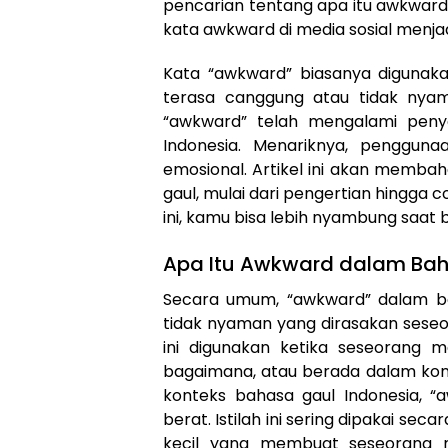
pencarian tentang apa itu awkward
kata awkward di media sosial menjad
Kata “awkward” biasanya digunak
terasa canggung atau tidak nyam
“awkward” telah mengalami peny
Indonesia. Menariknya, penggunaa
emosional. Artikel ini akan memba
gaul, mulai dari pengertian hingg
ini, kamu bisa lebih nyambung saat 
Apa Itu Awkward dalam Ba
Secara umum, “awkward” dalam baha
tidak nyaman yang dirasakan seseo
ini digunakan ketika seseorang m
bagaimana, atau berada dalam kon
konteks bahasa gaul Indonesia, “a
berat. Istilah ini sering dipakai
kecil yang membuat seseorang m