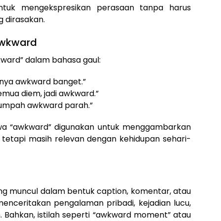
untuk mengekspresikan perasaan tanpa harus
 dirasakan.
Awkward
ard” dalam bahasa gaul:
nya awkward banget.”
emua diem, jadi awkward.”
 sumpah awkward parah.”
ahwa “awkward” digunakan untuk menggambarkan
tetapi masih relevan dengan kehidupan sehari-
ring muncul dalam bentuk caption, komentar, atau
nceritakan pengalaman pribadi, kejadian lucu,
ah. Bahkan, istilah seperti “awkward moment” atau