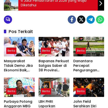
6 Jalur Pendaftaran UI 2026 yang Wajib
Diketahui
Pos Terkait
Berita
Berita
Berita
Masyarakat
Bapanas Perkuat
Danantara
Tidak Demo Jika
Satgas Saber di
Percepat
Ekonomi Baik,
38 Provinsi
Pengurangan
Purbaya: Ini yang
Jelang Ramadan
BUMN, Pangkas
Terjadi Sekarang!
Belasan Anak
Usaha TLKM dan
SMGR
Berita
Berita
Berita
Purbaya Potong
LBH PHRI
John Field
Anggaran MBG
Laporkan
Serahkan Diri