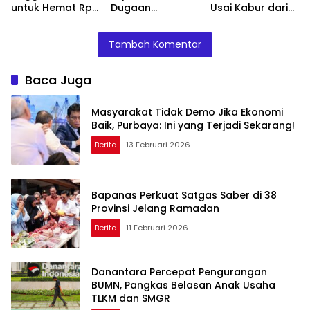
untuk Hemat Rp
Dugaan
Usai Kabur dari
135 Triliun,
Malpraktik, RSUD
OTT KPK di Bea
Dialihkan ke
Doris Sylvanus
Cukai
Tambah Komentar
Prioritas
Janjikan
Mendesak
Investigasi
Baca Juga
Masyarakat Tidak Demo Jika Ekonomi
Baik, Purbaya: Ini yang Terjadi Sekarang!
Berita
13 Februari 2026
Bapanas Perkuat Satgas Saber di 38
Provinsi Jelang Ramadan
Berita
11 Februari 2026
Danantara Percepat Pengurangan
BUMN, Pangkas Belasan Anak Usaha
TLKM dan SMGR