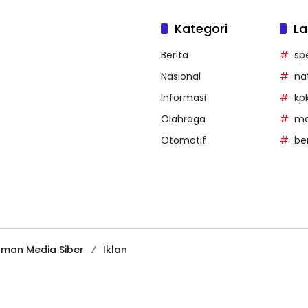
Kategori
La
Berita
sp
Nasional
na
Informasi
kp
Olahraga
mob
Otomotif
be
man Media Siber
Iklan