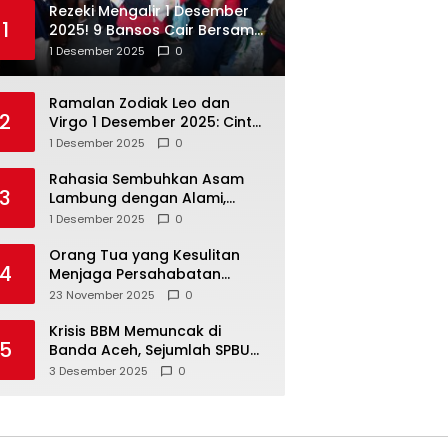
Rezeki Mengalir 1 Desember
1
2025! 9 Bansos Cair Bersama:
PKH, BPNT, dan KKS Mandiri
1 Desember 2025
0
Double
Ramalan Zodiak Leo dan
2
Virgo 1 Desember 2025: Cinta,
Karir, Kesehatan, dan
1 Desember 2025
0
Keuangan
Rahasia Sembuhkan Asam
3
Lambung dengan Alami,
Nomor 4 Disalahpahami
1 Desember 2025
0
Orang Tua yang Kesulitan
4
Menjaga Persahabatan
Biasanya Lakukan 8 Hal Ini
23 November 2025
0
Tanpa Sadar
Krisis BBM Memuncak di
5
Banda Aceh, Sejumlah SPBU
Tutup Total
3 Desember 2025
0