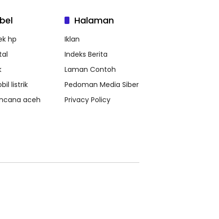
bel
Halaman
ek hp
Iklan
tal
Indeks Berita
k
Laman Contoh
il listrik
Pedoman Media Siber
ncana aceh
Privacy Policy