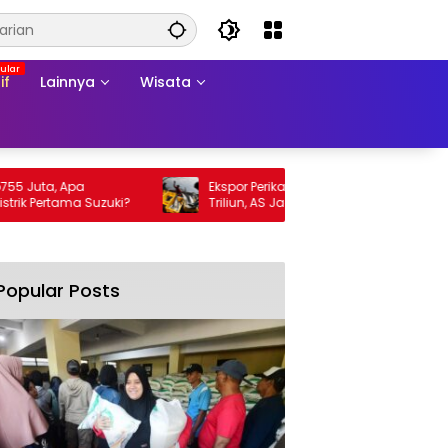
if
Lainnya
Wisata
uta, Apa
Ekspor Perikanan 2025 Tembus Rp105
Pertama Suzuki?
Triliun, AS Jadi Pasar Utama
Popular Posts