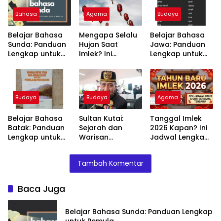
Bahasa
Agama
Budaya
Belajar Bahasa
Mengapa Selalu
Belajar Bahasa
Sunda: Panduan
Hujan Saat
Jawa: Panduan
Lengkap untuk
Imlek? Ini
Lengkap untuk
Pemula
Penjelasan Ilmiah
Pemula
dan Maknanya
Budaya
Budaya
Agama
Belajar Bahasa
Sultan Kutai:
Tanggal Imlek
Batak: Panduan
Sejarah dan
2026 Kapan? Ini
Lengkap untuk
Warisan
Jadwal Lengkap
Pemula
Kerajaan yang
dan Artinya
Mengagumkan
Tambah Komentar
Baca Juga
Belajar Bahasa Sunda: Panduan Lengkap
untuk Pemula