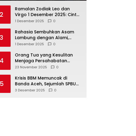
Ramalan Zodiak Leo dan
2
Virgo 1 Desember 2025: Cinta,
Karir, Kesehatan, dan
1 Desember 2025
0
Keuangan
Rahasia Sembuhkan Asam
3
Lambung dengan Alami,
Nomor 4 Disalahpahami
1 Desember 2025
0
Orang Tua yang Kesulitan
4
Menjaga Persahabatan
Biasanya Lakukan 8 Hal Ini
23 November 2025
0
Tanpa Sadar
Krisis BBM Memuncak di
5
Banda Aceh, Sejumlah SPBU
Tutup Total
3 Desember 2025
0