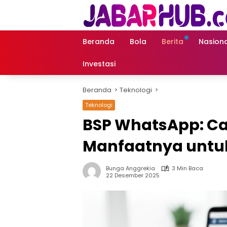
Langsung
ke
konten
Beranda
Bola
Berita
Nasiona
Investasi
Beranda
Teknologi
Teknologi
BSP WhatsApp: Ca
Manfaatnya untuk
Bunga Anggrekia
3 Min Baca
22 Desember 2025