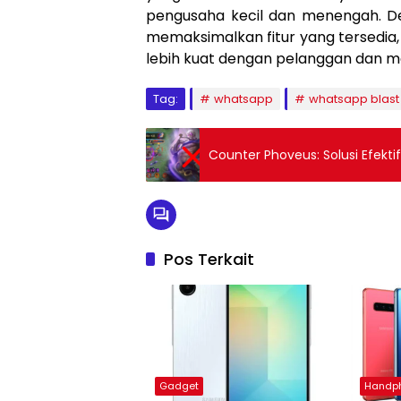
pengusaha kecil dan menengah. D
memaksimalkan fitur yang tersedia
lebih kuat dengan pelanggan dan me
Tag:
whatsapp
whatsapp blast
Counter Phoveus: Solusi Efekt
Pos Terkait
Gadget
Handp