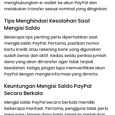
menghubungkan e-wallet ke akun PayPal dan
melakukan transfer sesuai nominal yang diinginkan.
Tips Menghindari Kesalahan Saat
Mengisi Saldo
Beberapa tips penting perlu diperhatikan saat
mengisi saldo PayPal. Pertama, pastikan nomor
kartu kredit atau rekening bank yang digunakan
sudah benar dan aktif. Kedua, selalu periksa jumlah
dana yang akan ditransfer agar tidak terjadi
kesalahan. Ketiga, jangan lupa memverifikasi akun
PayPal dengan mengisi informasi yang diminta.
Keuntungan Mengisi Saldo PayPal
Secara Berkala
Mengisi saldo PayPal secara berkala memiliki
beberapa manfaat. Pertama, pengguna tidak perlu
menunggu hingga dana habis sebelum melakukan