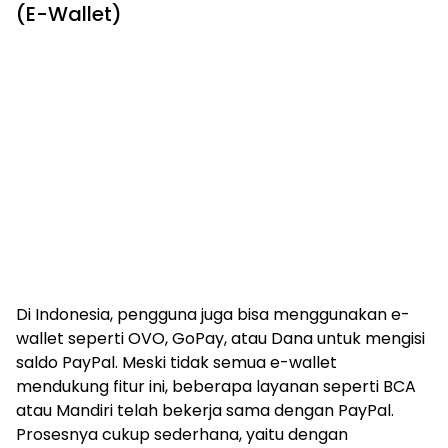
(E-Wallet)
Di Indonesia, pengguna juga bisa menggunakan e-
wallet seperti OVO, GoPay, atau Dana untuk mengisi
saldo PayPal. Meski tidak semua e-wallet
mendukung fitur ini, beberapa layanan seperti BCA
atau Mandiri telah bekerja sama dengan PayPal.
Prosesnya cukup sederhana, yaitu dengan