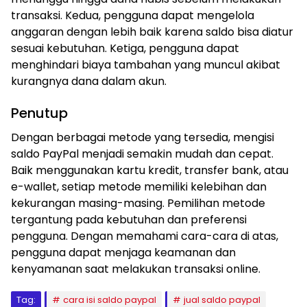
transaksi. Kedua, pengguna dapat mengelola
anggaran dengan lebih baik karena saldo bisa diatur
sesuai kebutuhan. Ketiga, pengguna dapat
menghindari biaya tambahan yang muncul akibat
kurangnya dana dalam akun.
Penutup
Dengan berbagai metode yang tersedia, mengisi
saldo PayPal menjadi semakin mudah dan cepat.
Baik menggunakan kartu kredit, transfer bank, atau
e-wallet, setiap metode memiliki kelebihan dan
kekurangan masing-masing. Pemilihan metode
tergantung pada kebutuhan dan preferensi
pengguna. Dengan memahami cara-cara di atas,
pengguna dapat menjaga keamanan dan
kenyamanan saat melakukan transaksi online.
Tag:
cara isi saldo paypal
jual saldo paypal