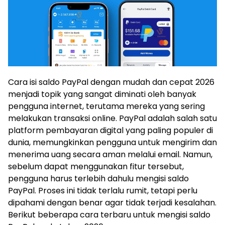
Cara isi saldo PayPal dengan mudah dan cepat 2026
menjadi topik yang sangat diminati oleh banyak
pengguna internet, terutama mereka yang sering
melakukan transaksi online. PayPal adalah salah satu
platform pembayaran digital yang paling populer di
dunia, memungkinkan pengguna untuk mengirim dan
menerima uang secara aman melalui email. Namun,
sebelum dapat menggunakan fitur tersebut,
pengguna harus terlebih dahulu mengisi saldo
PayPal. Proses ini tidak terlalu rumit, tetapi perlu
dipahami dengan benar agar tidak terjadi kesalahan.
Berikut beberapa cara terbaru untuk mengisi saldo