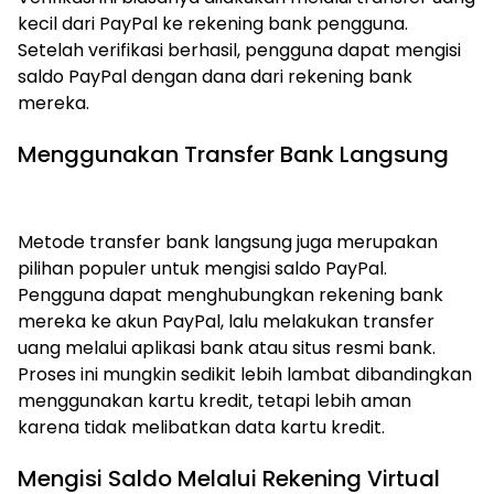
kecil dari PayPal ke rekening bank pengguna.
Setelah verifikasi berhasil, pengguna dapat mengisi
saldo PayPal dengan dana dari rekening bank
mereka.
Menggunakan Transfer Bank Langsung
Metode transfer bank langsung juga merupakan
pilihan populer untuk mengisi saldo PayPal.
Pengguna dapat menghubungkan rekening bank
mereka ke akun PayPal, lalu melakukan transfer
uang melalui aplikasi bank atau situs resmi bank.
Proses ini mungkin sedikit lebih lambat dibandingkan
menggunakan kartu kredit, tetapi lebih aman
karena tidak melibatkan data kartu kredit.
Mengisi Saldo Melalui Rekening Virtual