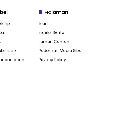
bel
Halaman
ek hp
Iklan
tal
Indeks Berita
k
Laman Contoh
il listrik
Pedoman Media Siber
ncana aceh
Privacy Policy