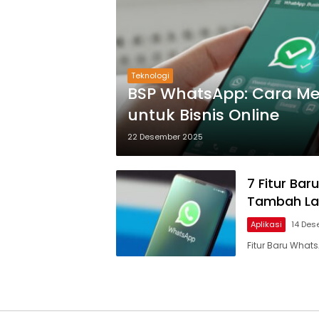
Teknologi
BSP WhatsApp: Cara M
untuk Bisnis Online
22 Desember 2025
7 Fitur Ba
Tambah Lag
Aplikasi
14 Des
Fitur Baru What