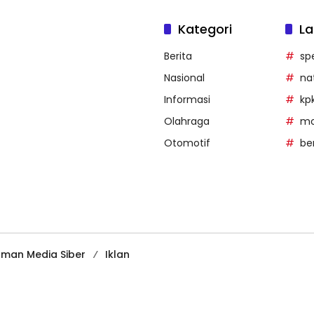
Kategori
La
Berita
sp
Nasional
na
Informasi
kp
Olahraga
mob
Otomotif
be
man Media Siber
Iklan