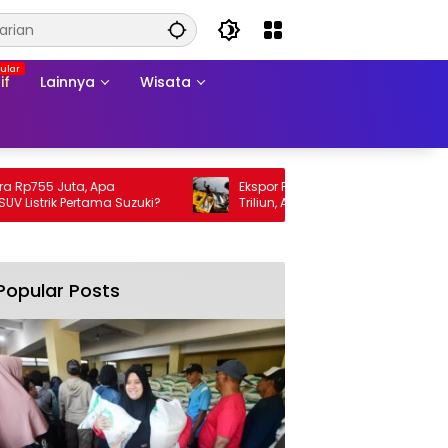
if
Lainnya
Wisata
755 Juta, Apa
Ekspor Perikanan 2025 Tembus Rp105
trik Pertama Suzuki?
Triliun, AS Jadi Pasar Utama
Popular Posts