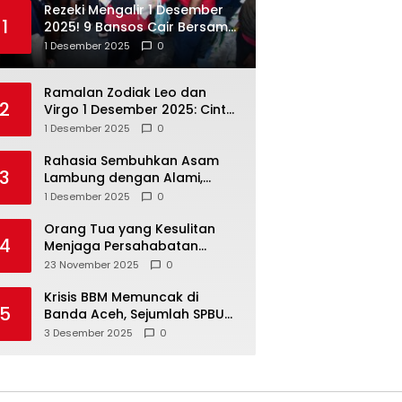
Rezeki Mengalir 1 Desember
1
2025! 9 Bansos Cair Bersama:
PKH, BPNT, dan KKS Mandiri
1 Desember 2025
0
Double
Ramalan Zodiak Leo dan
2
Virgo 1 Desember 2025: Cinta,
Karir, Kesehatan, dan
1 Desember 2025
0
Keuangan
Rahasia Sembuhkan Asam
3
Lambung dengan Alami,
Nomor 4 Disalahpahami
1 Desember 2025
0
Orang Tua yang Kesulitan
4
Menjaga Persahabatan
Biasanya Lakukan 8 Hal Ini
23 November 2025
0
Tanpa Sadar
Krisis BBM Memuncak di
5
Banda Aceh, Sejumlah SPBU
Tutup Total
3 Desember 2025
0