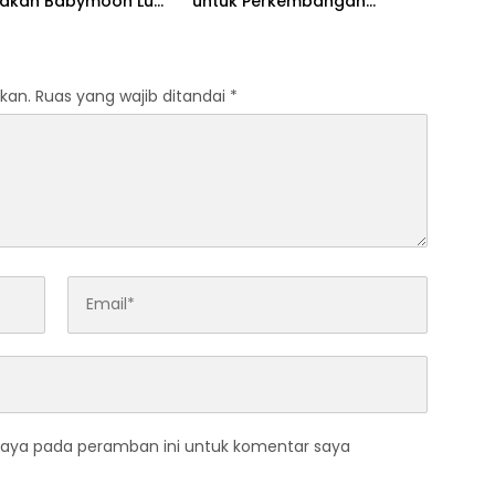
akan Babymoon Luar
untuk Perkembangan
Maksimal
kan.
Ruas yang wajib ditandai
*
saya pada peramban ini untuk komentar saya