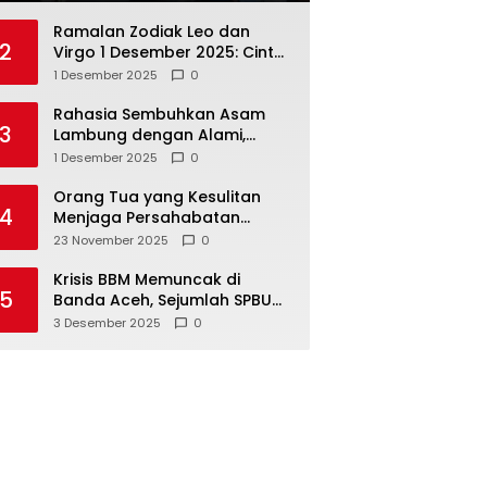
Ramalan Zodiak Leo dan
2
Virgo 1 Desember 2025: Cinta,
Karir, Kesehatan, dan
1 Desember 2025
0
Keuangan
Rahasia Sembuhkan Asam
3
Lambung dengan Alami,
Nomor 4 Disalahpahami
1 Desember 2025
0
Orang Tua yang Kesulitan
4
Menjaga Persahabatan
Biasanya Lakukan 8 Hal Ini
23 November 2025
0
Tanpa Sadar
Krisis BBM Memuncak di
5
Banda Aceh, Sejumlah SPBU
Tutup Total
3 Desember 2025
0