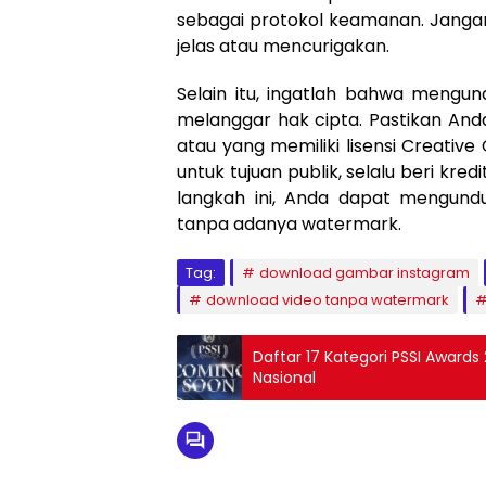
sebagai protokol keamanan. Jangan
jelas atau mencurigakan.
Selain itu, ingatlah bahwa mengun
melanggar hak cipta. Pastikan An
atau yang memiliki lisensi Creati
untuk tujuan publik, selalu beri kre
langkah ini, Anda dapat mengun
tanpa adanya watermark.
Tag:
download gambar instagram
download video tanpa watermark
Daftar 17 Kategori PSSI Award
Nasional