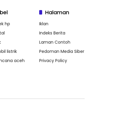
bel
Halaman
ek hp
Iklan
tal
Indeks Berita
k
Laman Contoh
il listrik
Pedoman Media Siber
ncana aceh
Privacy Policy