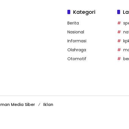
Kategori
La
Berita
sp
Nasional
na
Informasi
kp
Olahraga
mob
Otomotif
be
man Media Siber
Iklan