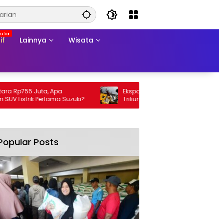
if
Lainnya
Wisata
Rp755 Juta, Apa
Ekspor Perikanan 2025 Tembus Rp105
Listrik Pertama Suzuki?
Triliun, AS Jadi Pasar Utama
Popular Posts