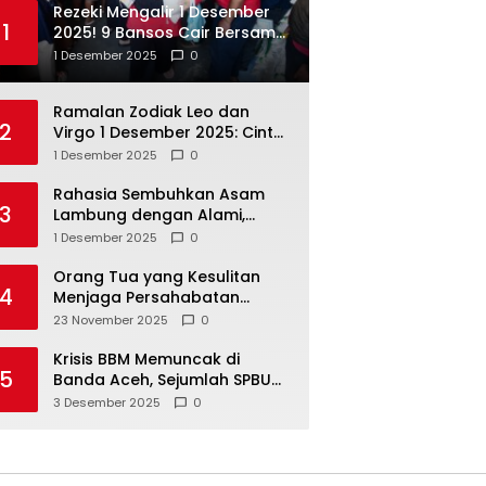
Rezeki Mengalir 1 Desember
1
2025! 9 Bansos Cair Bersama:
PKH, BPNT, dan KKS Mandiri
1 Desember 2025
0
Double
Ramalan Zodiak Leo dan
2
Virgo 1 Desember 2025: Cinta,
Karir, Kesehatan, dan
1 Desember 2025
0
Keuangan
Rahasia Sembuhkan Asam
3
Lambung dengan Alami,
Nomor 4 Disalahpahami
1 Desember 2025
0
Orang Tua yang Kesulitan
4
Menjaga Persahabatan
Biasanya Lakukan 8 Hal Ini
23 November 2025
0
Tanpa Sadar
Krisis BBM Memuncak di
5
Banda Aceh, Sejumlah SPBU
Tutup Total
3 Desember 2025
0