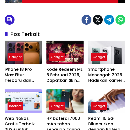
Browser
Pos Terkait
Gadget
Gadget
Gadget
iPhone 18 Pro
Kode Redeem ML
Smartphone
Max: Fitur
8 Februari 2026,
Menengah 2026
Terbaru dan
Dapatkan Skin
Hadirkan Kamera
Harga yang
Lady Dragon Luo
Periskop dan
Menggoda
Yi!
Layar 144Hz
Internet
Gadget
Gadget
Web Nokos
HP baterai 7000
Redmi 15 5G
Gratis Terbaik
mAh tahan
Diluncurkan
2026 untuk
seharian, tanpa
dengan Baterai