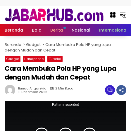
Langsung ke konten
Beranda
Bola
Berita
Nasional
Internasional
Beranda
Gadget
Cara Membuka Pola HP yang Lupa
dengan Mudah dan Cepat
Gadget
Handphone
Tutorial
Cara Membuka Pola HP yang Lupa
dengan Mudah dan Cepat
Bunga Anggrekia
2 Min Baca
11 Desember 2025