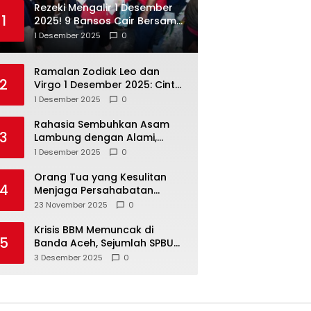
Rezeki Mengalir 1 Desember
1
2025! 9 Bansos Cair Bersama:
PKH, BPNT, dan KKS Mandiri
1 Desember 2025
0
Double
Ramalan Zodiak Leo dan
2
Virgo 1 Desember 2025: Cinta,
Karir, Kesehatan, dan
1 Desember 2025
0
Keuangan
Rahasia Sembuhkan Asam
3
Lambung dengan Alami,
Nomor 4 Disalahpahami
1 Desember 2025
0
Orang Tua yang Kesulitan
4
Menjaga Persahabatan
Biasanya Lakukan 8 Hal Ini
23 November 2025
0
Tanpa Sadar
Krisis BBM Memuncak di
5
Banda Aceh, Sejumlah SPBU
Tutup Total
3 Desember 2025
0