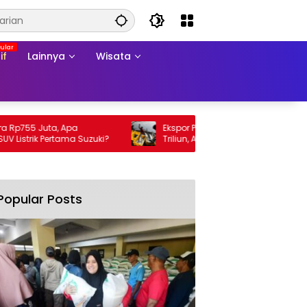
if
Lainnya
Wisata
55 Juta, Apa
Ekspor Perikanan 2025 Tembus Rp105
rik Pertama Suzuki?
Triliun, AS Jadi Pasar Utama
Popular Posts