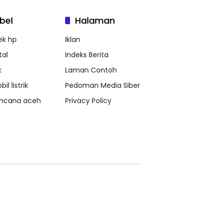
bel
Halaman
ek hp
Iklan
tal
Indeks Berita
k
Laman Contoh
il listrik
Pedoman Media Siber
ncana aceh
Privacy Policy