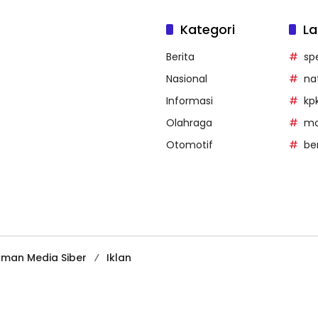
Kategori
La
Berita
sp
Nasional
na
Informasi
kp
Olahraga
mob
Otomotif
be
man Media Siber
Iklan