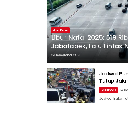
Hari Raya
Libur Natal 2025: 519 R
Jabotabek, Lalu Lintas N
23 Desember 2025
Jadwal Pun
Tutup Jalu
Lalulintas
14 D
Jadwal Buka Tu