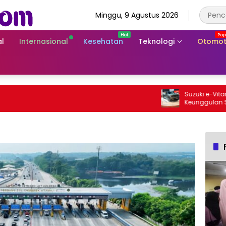
Minggu, 9 Agustus 2026
l
Internasional
Kesehatan
Teknologi
Otomot
Suzuki e-Vitara Rp7
Keunggulan SUV List