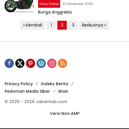
Gaya Hidup
23 November 2025
Bunga Anggrekia
P
« Kembali
1
2
3
Berikutnya »
a
g
i
n
a
s
i
Privacy Policy
Indeks Berita
Pedoman Media Siber
Iklan
p
o
© 2025 - 2026 JabarHub.com
s
Versi Non AMP