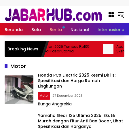
Langsung ke konten
Beranda
Bola
Berita
Nasional
Internasional
Ekspor Perikanan 2025 Tembus Rp105
Apa Itu Ja
Breaking News
Triliun, AS Jadi Pasar Utama
Skema Khu
Motor
Honda PCX Electric 2025 Resmi Dirilis:
Spesifikasi dan Harga Ramah
Lingkungan
Motor
27 Desember 2025
Bunga Anggrekia
Yamaha Gear 125 Ultima 2025: Skutik
Murah dengan Fitur Anti Ban Bocor, Lihat
Spesifikasi dan Harganya