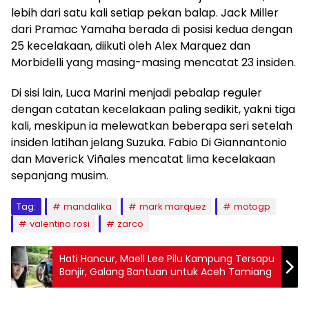
lebih dari satu kali setiap pekan balap. Jack Miller
dari Pramac Yamaha berada di posisi kedua dengan
25 kecelakaan, diikuti oleh Alex Marquez dan
Morbidelli yang masing-masing mencatat 23 insiden.
Di sisi lain, Luca Marini menjadi pebalap reguler
dengan catatan kecelakaan paling sedikit, yakni tiga
kali, meskipun ia melewatkan beberapa seri setelah
insiden latihan jelang Suzuka. Fabio Di Giannantonio
dan Maverick Viñales mencatat lima kecelakaan
sepanjang musim.
Tag:
mandalika
mark marquez
motogp
valentino rosi
zarco
Hati Hancur, Maell Lee Pilu Kampung Tersapu
Banjir, Galang Bantuan untuk Aceh Tamiang