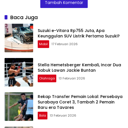
Tambah Komentar
IIMS 2026
Tinggi
Baca Juga
Suzuki e-Vitara Rp755 Juta, Apa
Keunggulan SUV Listrik Pertama Suzuki?
Mobil
17 Februari 2026
Stella Hemetsberger Kembali, Incar Dua
Sabuk Lawan Jackie Buntan
Olahraga
13 Februari 2026
Rekap Transfer Pemain Lokal: Persebaya
Surabaya Coret 3, Tambah 2 Pemain
Baru era Tavares
Bola
13 Februari 2026