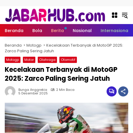
Langsung ke konten
Beranda
Bola
Berita
Nasional
Internasional
Beranda
Motogp
Kecelakaan Terbanyak di MotoGP 2025:
Zarco Paling Sering Jatuh
Motogp
Motor
Olahraga
Otomotif
Kecelakaan Terbanyak di MotoGP
2025: Zarco Paling Sering Jatuh
Bunga Anggrekia
2 Min Baca
5 Desember 2025