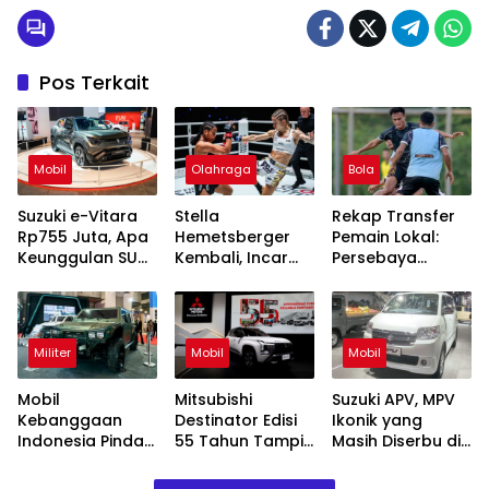
Pos Terkait
Mobil
Olahraga
Bola
Suzuki e-Vitara
Stella
Rekap Transfer
Rp755 Juta, Apa
Hemetsberger
Pemain Lokal:
Keunggulan SUV
Kembali, Incar
Persebaya
Listrik Pertama
Dua Sabuk
Surabaya Coret
Suzuki?
Lawan Jackie
3, Tambah 2
Buntan
Pemain Baru era
Tavares
Militer
Mobil
Mobil
Mobil
Mitsubishi
Suzuki APV, MPV
Kebanggaan
Destinator Edisi
Ikonik yang
Indonesia Pindad
55 Tahun Tampil
Masih Diserbu di
Maung MV1 dan
Mewah dengan
IIMS 2026
MV2 Tampil di
Varian Paling