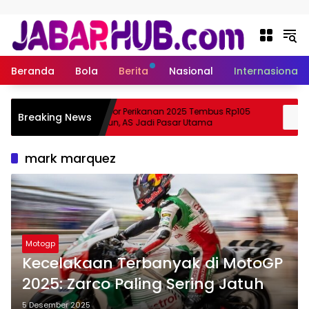
Langsung ke konten
Beranda
Bola
Berita
Nasional
Internasional
Ekspor Perikanan 2025 Tembus Rp105
A
Breaking News
Suzuki?
Triliun, AS Jadi Pasar Utama
mark marquez
Motogp
Kecelakaan Terbanyak di MotoGP
2025: Zarco Paling Sering Jatuh
5 Desember 2025