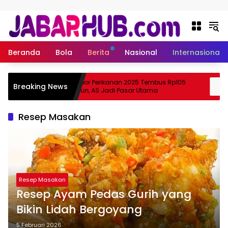
Langsung ke konten
Beranda
Bola
Berita
Nasional
Internasional
a
Ekspor Perikanan 2025 Tembus Rp105
Breaking News
 Suzuki?
Triliun, AS Jadi Pasar Utama
Resep Masakan
Resep Masakan
Resep Ayam Pedas Gurih yang
Bikin Lidah Bergoyang
5 Februari 2026