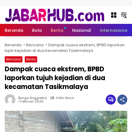
Langsung ke konten
Beranda
Bola
Berita
Nasional
Internasional
Beranda
Bencana
Dampak cuaca ekstrem, BPBD laporkan
tujuh kejadian di dua kecamatan Tasikmalaya
Bencana
Berita
Dampak cuaca ekstrem, BPBD
laporkan tujuh kejadian di dua
kecamatan Tasikmalaya
Bunga Anggrekia
4 Min Baca
1 Februari 2026