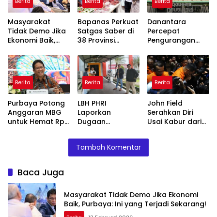
Berita
Berita
Berita
Masyarakat
Bapanas Perkuat
Danantara
Tidak Demo Jika
Satgas Saber di
Percepat
Ekonomi Baik,
38 Provinsi
Pengurangan
Purbaya: Ini yang
Jelang Ramadan
BUMN, Pangkas
Terjadi Sekarang!
Belasan Anak
Usaha TLKM dan
SMGR
Berita
Berita
Berita
Purbaya Potong
LBH PHRI
John Field
Anggaran MBG
Laporkan
Serahkan Diri
untuk Hemat Rp
Dugaan
Usai Kabur dari
135 Triliun,
Malpraktik, RSUD
OTT KPK di Bea
Dialihkan ke
Doris Sylvanus
Cukai
Tambah Komentar
Prioritas
Janjikan
Mendesak
Investigasi
Baca Juga
Masyarakat Tidak Demo Jika Ekonomi
Baik, Purbaya: Ini yang Terjadi Sekarang!