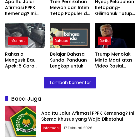
Apa Itu Jalur
Tren Pernikahan
Nyepi, Pelabuhan
Afirmasi PPPK
Mewah dan Intim
Ketapang-
Kemenag? Ini
Tetap Populer di
Gilimanuk Tutup
Skema Khusus
2026
Total Jelang
yang Wajib
Lebaran
Diketahui
Informasi
Bahasa
Berita
Rahasia
Belajar Bahasa
Trump Menolak
Mengusir Bau
Sunda: Panduan
Minta Maaf atas
Apek: 5 Cara
Lengkap untuk
Video Rasial
Sederhana
Pemula
Terhadap
Membuat Kabin
Obama dan
Tambah Komentar
Mobil Wangi
Istrinya
Lama
Baca Juga
Apa Itu Jalur Afirmasi PPPK Kemenag? Ini
Skema Khusus yang Wajib Diketahui
Informasi
17 Februari 2026