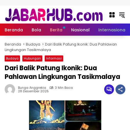
Langsung ke konten
Beranda
Bola
Berita
Nasional
Internasional
Beranda
Budaya
Dari Balik Patung Ikonik: Dua Pahlawan
Lingkungan Tasikmalaya
Budaya
Hubungan
Informasi
Dari Balik Patung Ikonik: Dua
Pahlawan Lingkungan Tasikmalaya
Bunga Anggrekia
3 Min Baca
28 Desember 2025