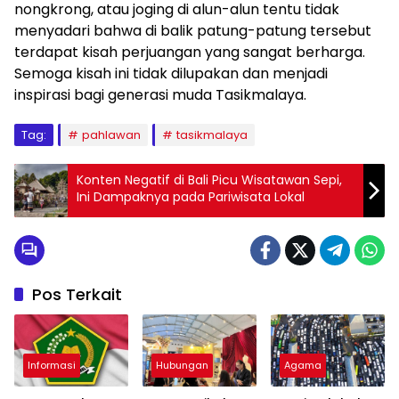
nongkrong, atau joging di alun-alun tentu tidak
menyadari bahwa di balik patung-patung tersebut
terdapat kisah perjuangan yang sangat berharga.
Semoga kisah ini tidak dilupakan dan menjadi
inspirasi bagi generasi muda Tasikmalaya.
Tag:
pahlawan
tasikmalaya
Konten Negatif di Bali Picu Wisatawan Sepi,
Ini Dampaknya pada Pariwisata Lokal
Pos Terkait
Informasi
Hubungan
Agama