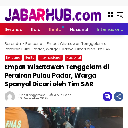
Langsung ke konten
Beranda
Bola
Berita
Nasional
Internasional
Beranda
Bencana
Empat Wisatawan Tenggelam di
Perairan Pulau Padar, Warga Spanyol Dicari oleh Tim SAR
Bencana
Berita
Internasional
Nasional
Empat Wisatawan Tenggelam di
Perairan Pulau Padar, Warga
Spanyol Dicari oleh Tim SAR
Bunga Anggrekia
3 Min Baca
30 Desember 2025