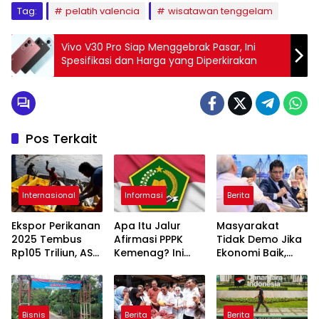
Tag:
pelatih valencia
wisatawan tenggelam
Vivo V30 Pro Siap Menggebrak Pasar, Ini
Spesifikasi dan Harga yang Diperkirakan
Pos Terkait
Internasional
Informasi
Berita
Ekspor Perikanan
Apa Itu Jalur
Masyarakat
2025 Tembus
Afirmasi PPPK
Tidak Demo Jika
Rp105 Triliun, AS
Kemenag? Ini
Ekonomi Baik,
Jadi Pasar
Skema Khusus
Purbaya: Ini yang
Utama
yang Wajib
Terjadi Sekarang!
Diketahui
Bisnis
Berita
Berita