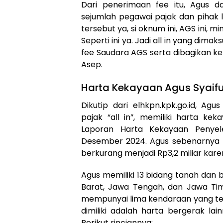
Dari penerimaan fee itu, Agus 
sejumlah pegawai pajak dan pihak 
tersebut ya, si oknum ini, AGS ini, m
Seperti ini ya. Jadi all in yang dima
fee Saudara AGS serta dibagikan kep
Asep.
Harta Kekayaan Agus Syaif
Dikutip dari elhkpn.kpk.go.id, A
pajak “all in”, memiliki harta keka
Laporan Harta Kekayaan Penyel
Desember 2024. Agus sebenarnya 
berkurang menjadi Rp3,2 miliar kar
Agus memiliki 13 bidang tanah dan 
Barat, Jawa Tengah, dan Jawa Timu
mempunyai lima kendaraan yang terdi
dimiliki adalah harta bergerak lai
Berikut rinciannya: