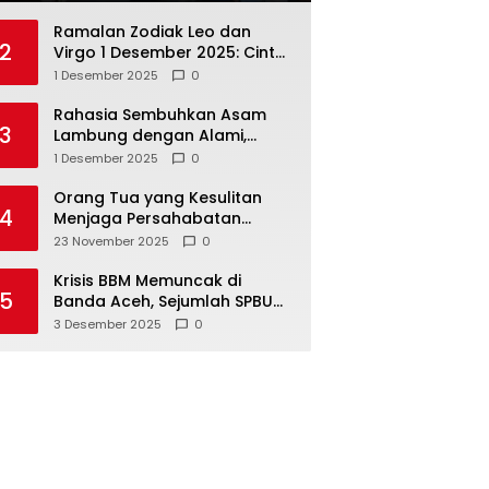
Ramalan Zodiak Leo dan
2
Virgo 1 Desember 2025: Cinta,
Karir, Kesehatan, dan
1 Desember 2025
0
Keuangan
Rahasia Sembuhkan Asam
3
Lambung dengan Alami,
Nomor 4 Disalahpahami
1 Desember 2025
0
Orang Tua yang Kesulitan
4
Menjaga Persahabatan
Biasanya Lakukan 8 Hal Ini
23 November 2025
0
Tanpa Sadar
Krisis BBM Memuncak di
5
Banda Aceh, Sejumlah SPBU
Tutup Total
3 Desember 2025
0