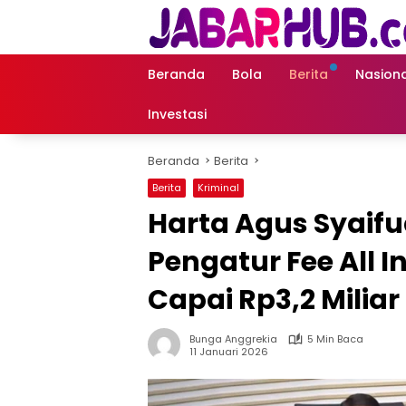
Langsung
ke
konten
Beranda
Bola
Berita
Nasiona
Investasi
Beranda
Berita
Berita
Kriminal
Harta Agus Syaifu
Pengatur Fee All 
Capai Rp3,2 Miliar
Bunga Anggrekia
5 Min Baca
11 Januari 2026