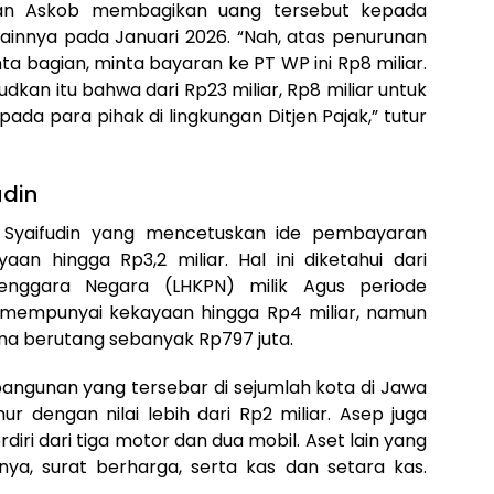
dan Askob membagikan uang tersebut kepada
lainnya pada Januari 2026. “Nah, atas penurunan
inta bagian, minta bayaran ke PT WP ini Rp8 miliar.
ksudkan itu bahwa dari Rp23 miliar, Rp8 miliar untuk
ada para pihak di lingkungan Ditjen Pajak,” tutur
udin
gus Syaifudin yang mencetuskan ide pembayaran
yaan hingga Rp3,2 miliar. Hal ini diketahui dari
enggara Negara (LHKPN) milik Agus periode
mempunyai kekayaan hingga Rp4 miliar, namun
ena berutang sebanyak Rp797 juta.
bangunan yang tersebar di sejumlah kota di Jawa
r dengan nilai lebih dari Rp2 miliar. Asep juga
ri dari tiga motor dan dua mobil. Aset lain yang
nnya, surat berharga, serta kas dan setara kas.