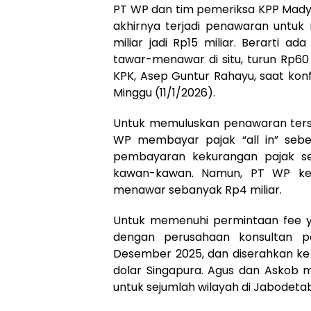
PT WP dan tim pemeriksa KPP Madya
akhirnya terjadi penawaran untuk
miliar jadi Rp15 miliar. Berarti ad
tawar-menawar di situ, turun Rp60 m
KPK, Asep Guntur Rahayu, saat konf
Minggu (11/1/2026).
Untuk memuluskan penawaran terse
WP membayar pajak “all in” sebes
pembayaran kekurangan pajak sek
kawan-kawan. Namun, PT WP keb
menawar sebanyak Rp4 miliar.
Untuk memenuhi permintaan fee y
dengan perusahaan konsultan pa
Desember 2025, dan diserahkan ke 
dolar Singapura. Agus dan Askob 
untuk sejumlah wilayah di Jabodeta