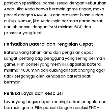
pastikan spesifikasi ponsel sesuai dengan kebutuhan
Anda. Jika Anda hanya bermain game ringan, maka
ponsel dengan RAM 4GB dan prosesor biasa sudah
cukup. Namun, jika Anda ingin bermain game berat,
carilah ponsel dengan RAM minimal 6GB dan
prosesor yang kuat.
Perhatikan Baterai dan Pengisian Cepat
Baterai yang tahan lama dan pengisian cepat
sangat penting bagi pengguna yang sering bermain
game. Pilih ponsel yang memiliki kapasitas baterai
minimal 4000mAh dan dukungan fast charging agar
tidak terganggu oleh kehabisan baterai saat
bermain.
Periksa Layar dan Resolusi
Layar yang bagus dapat meningkatkan pengalaman
bermain game. Pilih ponsel dengan resolusi FHD+