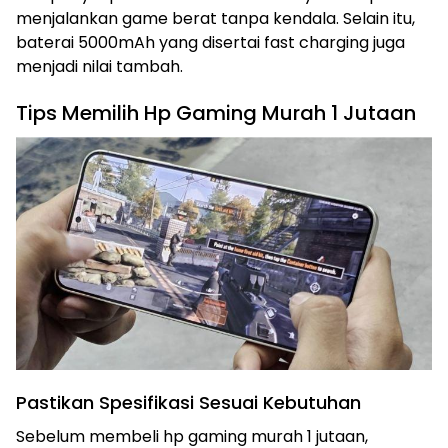
menjalankan game berat tanpa kendala. Selain itu,
baterai 5000mAh yang disertai fast charging juga
menjadi nilai tambah.
Tips Memilih Hp Gaming Murah 1 Jutaan
Pastikan Spesifikasi Sesuai Kebutuhan
Sebelum membeli hp gaming murah 1 jutaan,