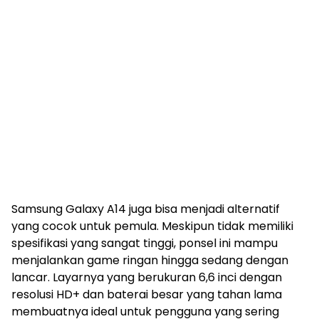
Samsung Galaxy A14 juga bisa menjadi alternatif
yang cocok untuk pemula. Meskipun tidak memiliki
spesifikasi yang sangat tinggi, ponsel ini mampu
menjalankan game ringan hingga sedang dengan
lancar. Layarnya yang berukuran 6,6 inci dengan
resolusi HD+ dan baterai besar yang tahan lama
membuatnya ideal untuk pengguna yang sering