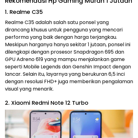
Rekomendasi Hp Gaming Murah 1 Jutaan
1. Realme C35
Realme C35 adalah salah satu ponsel yang
dirancang khusus untuk pengguna yang mencari
performa yang baik dengan harga terjangkau.
Meskipun harganya hanya sekitar 1 jutaan, ponsel ini
dilengkapi dengan prosesor Snapdragon 695 dan
GPU Adreno 619 yang mampu menjalankan game
seperti Mobile Legends dan Genshin Impact dengan
lancar. Selain itu, layarnya yang berukuran 6,5 inci
dengan resolusi FHD+ juga memberikan pengalaman
visual yang menarik.
2. Xiaomi Redmi Note 12 Turbo