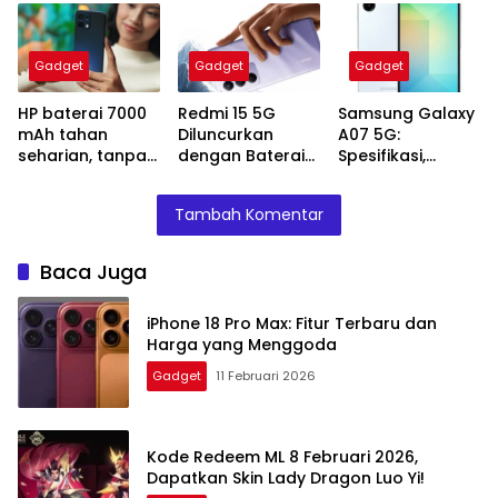
Menggoda
Yi!
Layar 144Hz
Gadget
Gadget
Gadget
HP baterai 7000
Redmi 15 5G
Samsung Galaxy
mAh tahan
Diluncurkan
A07 5G:
seharian, tanpa
dengan Baterai
Spesifikasi,
power bank!
7000 mAh dan
Harga, dan
Layar 6,9 Inci
Keunggulan
Tambah Komentar
yang Harus
Diketahui
Baca Juga
iPhone 18 Pro Max: Fitur Terbaru dan
Harga yang Menggoda
Gadget
11 Februari 2026
Kode Redeem ML 8 Februari 2026,
Dapatkan Skin Lady Dragon Luo Yi!