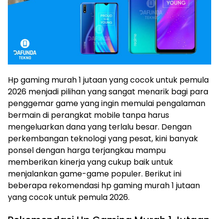
Hp gaming murah 1 jutaan yang cocok untuk pemula
2026 menjadi pilihan yang sangat menarik bagi para
penggemar game yang ingin memulai pengalaman
bermain di perangkat mobile tanpa harus
mengeluarkan dana yang terlalu besar. Dengan
perkembangan teknologi yang pesat, kini banyak
ponsel dengan harga terjangkau mampu
memberikan kinerja yang cukup baik untuk
menjalankan game-game populer. Berikut ini
beberapa rekomendasi hp gaming murah 1 jutaan
yang cocok untuk pemula 2026.