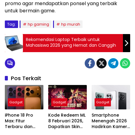
promo agar mendapatkan ponsel yang terbaik
untuk bermain game.
Tag:
hp gaming
hp murah
Rekomendasi Laptop Terbaik untuk
Mahasiswa 2026 yang Hemat dan Canggih
Pos Terkait
Gadget
Gadget
Gadget
iPhone 18 Pro
Kode Redeem ML
Smartphone
Max: Fitur
8 Februari 2026,
Menengah 2026
Terbaru dan
Dapatkan Skin
Hadirkan Kamera
Harga yang
Lady Dragon Luo
Periskop dan