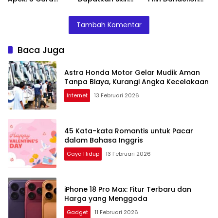
Sederhana
Lady Dragon Luo
dan Kolibri untuk
Membuat Kabin
Yi!
Ilustrasi Spesial
Tambah Komentar
Mobil Wangi
Ulang Tahun ke-
Lama
56 Gramedia
Baca Juga
Astra Honda Motor Gelar Mudik Aman
Tanpa Biaya, Kurangi Angka Kecelakaan
Internet
13 Februari 2026
45 Kata-kata Romantis untuk Pacar
dalam Bahasa Inggris
Gaya Hidup
13 Februari 2026
iPhone 18 Pro Max: Fitur Terbaru dan
Harga yang Menggoda
Gadget
11 Februari 2026