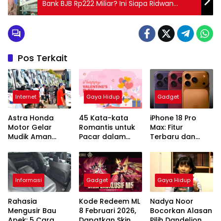
Bank BJB Rp222 Miliar? Ini Siapa Ridwan
Kamil?
Pos Terkait
Internet
Gaya Hidup
Gadget
Astra Honda
45 Kata-kata
iPhone 18 Pro
Motor Gelar
Romantis untuk
Max: Fitur
Mudik Aman
Pacar dalam
Terbaru dan
Tanpa Biaya,
Bahasa Inggris
Harga yang
Kurangi Angka
Menggoda
Kecelakaan
Informasi
Gadget
Gaya Hidup
Rahasia
Kode Redeem ML
Nadya Noor
Mengusir Bau
8 Februari 2026,
Bocorkan Alasan
Apek: 5 Cara
Dapatkan Skin
Pilih Dandelion