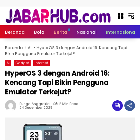
Langsung ke konten
Beranda
Bola
Berita
Nasional
Internasional
Beranda
AI
HyperOS 3 dengan Android 16: Kencang Tapi
Bikin Pengguna Emulator Terkejut?
AI
Gadget
Internet
HyperOS 3 dengan Android 16:
Kencang Tapi Bikin Pengguna
Emulator Terkejut?
Bunga Anggrekia
2 Min Baca
24 Desember 2025