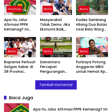
Informasi
Berita
Bisnis
Apa Itu Jalur
Masyarakat
Kades Sambeng
Afirmasi PPPK
Tidak Demo Jika
Hilang Dua Bulan
Kemenag? Ini
Ekonomi Baik,
Usai Bela Warga
Skema Khusus
Purbaya: Ini yang
Tolak Tambang
yang Wajib
Terjadi Sekarang!
Diketahui
Berita
Berita
Berita
Bapanas Perkuat
Danantara
Purbaya Potong
Satgas Saber di
Percepat
Anggaran MBG
38 Provinsi
Pengurangan
untuk Hemat Rp
Jelang Ramadan
BUMN, Pangkas
135 Triliun,
Belasan Anak
Dialihkan ke
Tambah Komentar
Usaha TLKM dan
Prioritas
SMGR
Mendesak
Baca Juga
Apa Itu Jalur Afirmasi PPPK Kemenag? Ini