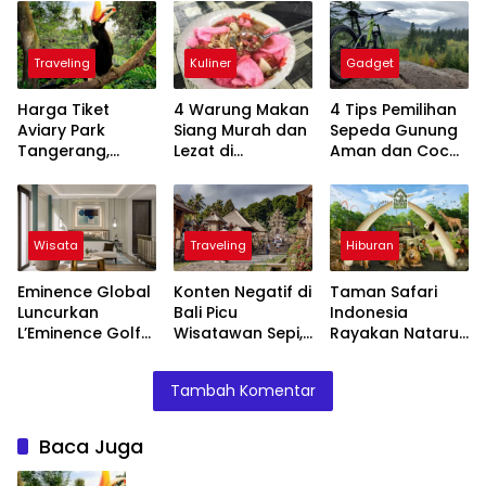
Traveling
Kuliner
Gadget
Harga Tiket
4 Warung Makan
4 Tips Pemilihan
Aviary Park
Siang Murah dan
Sepeda Gunung
Tangerang,
Lezat di
Aman dan Cocok
Promo B4G5
Pangandaran,
untuk Hiking dan
Tahun Baru 2026
Ada Soto
Ekowisata
Jarkomi hingga
Nasi Timbel
Wisata
Traveling
Hiburan
Eminence Global
Konten Negatif di
Taman Safari
Luncurkan
Bali Picu
Indonesia
L’Eminence Golf
Wisatawan Sepi,
Rayakan Nataru
& Resort
Ini Dampaknya
2026 dengan
Lembang, Hotel
pada Pariwisata
Wisata Menarik,
Tambah Komentar
Bintang Lima
Lokal
Ini Daftarnya
Pertama di
Bandung Barat
Baca Juga