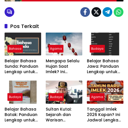
Kesederhanaannya
Pos Terkait
Bahasa
Agama
Budaya
Belajar Bahasa
Mengapa Selalu
Belajar Bahasa
Sunda: Panduan
Hujan Saat
Jawa: Panduan
Lengkap untuk
Imlek? Ini
Lengkap untuk
Pemula
Penjelasan Ilmiah
Pemula
dan Maknanya
Budaya
Budaya
Agama
Belajar Bahasa
Sultan Kutai:
Tanggal Imlek
Batak: Panduan
Sejarah dan
2026 Kapan? Ini
Lengkap untuk
Warisan
Jadwal Lengkap
Pemula
Kerajaan yang
dan Artinya