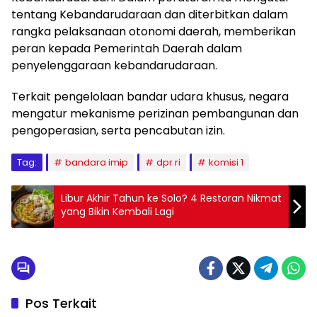
tentang Kebandarudaraan dan diterbitkan dalam
rangka pelaksanaan otonomi daerah, memberikan
peran kepada Pemerintah Daerah dalam
penyelenggaraan kebandarudaraan.
Terkait pengelolaan bandar udara khusus, negara
mengatur mekanisme perizinan pembangunan dan
pengoperasian, serta pencabutan izin.
Tag:
bandara imip
dpr ri
komisi 1
Libur Akhir Tahun ke Solo? 4 Restoran Nikmat
yang Bikin Kembali Lagi
Pos Terkait