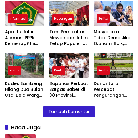
Informasi
Hubungan
Berita
Apa Itu Jalur
Tren Pernikahan
Masyarakat
Afirmasi PPPK
Mewah dan Intim
Tidak Demo Jika
Kemenag? Ini
Tetap Populer di
Ekonomi Baik,
Skema Khusus
2026
Purbaya: Ini yang
yang Wajib
Terjadi Sekarang!
Diketahui
Bisnis
Berita
Berita
Kades Sambeng
Bapanas Perkuat
Danantara
Hilang Dua Bulan
Satgas Saber di
Percepat
Usai Bela Warga
38 Provinsi
Pengurangan
Tolak Tambang
Jelang Ramadan
BUMN, Pangkas
Belasan Anak
Tambah Komentar
Usaha TLKM dan
SMGR
Baca Juga