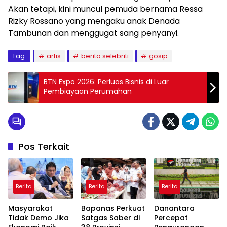
Akan tetapi, kini muncul pemuda bernama Ressa
Rizky Rossano yang mengaku anak Denada
Tambunan dan menggugat sang penyanyi.
Tag:
artis
berita selebriti
gosip
BTN Expo 2026: Perluas Bisnis di Luar
Pembiayaan Perumahan
Pos Terkait
Berita
Berita
Berita
Masyarakat
Bapanas Perkuat
Danantara
Tidak Demo Jika
Satgas Saber di
Percepat