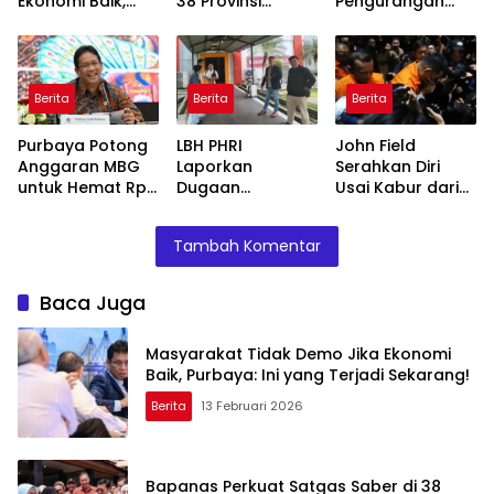
Ekonomi Baik,
38 Provinsi
Pengurangan
Purbaya: Ini yang
Jelang Ramadan
BUMN, Pangkas
Terjadi Sekarang!
Belasan Anak
Usaha TLKM dan
SMGR
Berita
Berita
Berita
Purbaya Potong
LBH PHRI
John Field
Anggaran MBG
Laporkan
Serahkan Diri
untuk Hemat Rp
Dugaan
Usai Kabur dari
135 Triliun,
Malpraktik, RSUD
OTT KPK di Bea
Dialihkan ke
Doris Sylvanus
Cukai
Tambah Komentar
Prioritas
Janjikan
Mendesak
Investigasi
Baca Juga
Masyarakat Tidak Demo Jika Ekonomi
Baik, Purbaya: Ini yang Terjadi Sekarang!
Berita
13 Februari 2026
Bapanas Perkuat Satgas Saber di 38