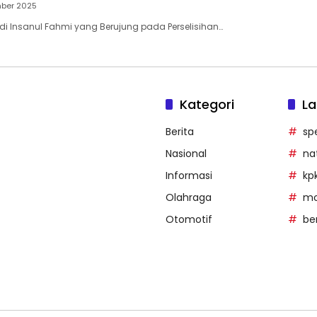
mber 2025
di Insanul Fahmi yang Berujung pada Perselisihan…
Kategori
La
Berita
sp
Nasional
na
Informasi
kp
Olahraga
mob
Otomotif
be