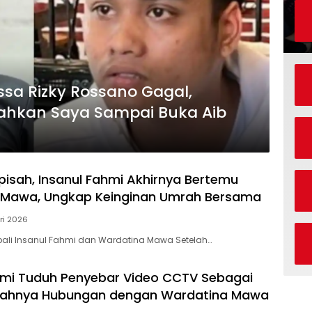
sa Rizky Rossano Gagal,
ahkan Saya Sampai Buka Aib
rpisah, Insanul Fahmi Akhirnya Bertemu
 Mawa, Ungkap Keinginan Umrah Bersama
ri 2026
ali Insanul Fahmi dan Wardatina Mawa Setelah…
hmi Tuduh Penyebar Video CCTV Sebagai
tahnya Hubungan dengan Wardatina Mawa