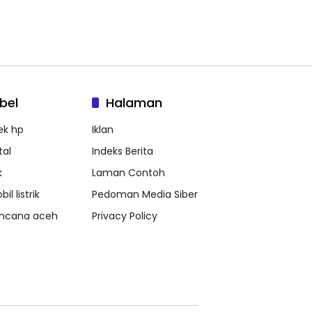
bel
Halaman
ek hp
Iklan
tal
Indeks Berita
k
Laman Contoh
il listrik
Pedoman Media Siber
ncana aceh
Privacy Policy