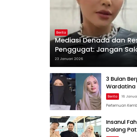
Berita
Mediasi Denada dan Res
Penggugat: Jangan Sal
23 Januari 2026
3 Bulan Be
Wardatina
Berita
16 Janua
Pertemuan Kemb
Insanul Fa
Dalang Pa