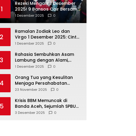
Rezeki Mengalir 1 Desember
1
2025! 9 Bansos Cair Bersama:
PKH, BPNT, dan KKS Mandiri
1 Desember 2025
0
Double
Ramalan Zodiak Leo dan
2
Virgo 1 Desember 2025: Cinta,
Karir, Kesehatan, dan
1 Desember 2025
0
Keuangan
Rahasia Sembuhkan Asam
3
Lambung dengan Alami,
Nomor 4 Disalahpahami
1 Desember 2025
0
Orang Tua yang Kesulitan
4
Menjaga Persahabatan
Biasanya Lakukan 8 Hal Ini
23 November 2025
0
Tanpa Sadar
Krisis BBM Memuncak di
5
Banda Aceh, Sejumlah SPBU
Tutup Total
3 Desember 2025
0