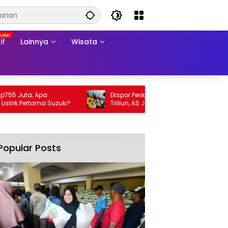
if
Lainnya
Wisata
Juta, Apa
Ekspor Perikanan 2025 Tembus Rp105
 Pertama Suzuki?
Triliun, AS Jadi Pasar Utama
Popular Posts