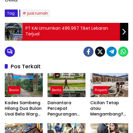
Tag:
jual rumah
PT KAI Umumkan 496.967 Tiket Lebaran
Terjual
Pos Terkait
Bisnis
Berita
Properti
Kades Sambeng
Danantara
Cicilan Tetap
Hilang Dua Bulan
Percepat
atau
Usai Bela Warga
Pengurangan
Mengambang?
Tolak Tambang
BUMN, Pangkas
Ini Perbedaan
Belasan Anak
KPR Konvensional
Usaha TLKM dan
dan Syariah yang