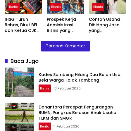
SMGR
Wajib Diketahui
Berita
Bisnis
Bisnis
IHSG Turun
Prospek Kerja
Contoh Usaha
Bebas, Dirut BEI
Administrasi
Dibidang Jasa
dan Ketua OJK
Bisnis yang
yang
Mundur, Analis
Menjanjikan di
Menguntungkan
Ungkap Langkah
Tahun Ini
dan Mudah
Tambah Komentar
Darurat Pulihkan
Dijalankan
Pasar
Baca Juga
Kades Sambeng Hilang Dua Bulan Usai
Bela Warga Tolak Tambang
Bisnis
13 Februari 2026
Danantara Percepat Pengurangan
BUMN, Pangkas Belasan Anak Usaha
TLKM dan SMGR
Berita
11 Februari 2026