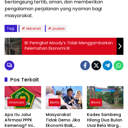
berlangsung tertib, aman, dan memberikan
pengalaman perjalanan yang nyaman bagi
masyarakat.
Tag:
lebaran
puasa
BI: Peringkat Moody’s Tidak Menggambarkan
Pelemahan Ekonomi RI
Pos Terkait
Informasi
Berita
Bisnis
Apa Itu Jalur
Masyarakat
Kades Sambeng
Afirmasi PPPK
Tidak Demo Jika
Hilang Dua Bulan
Kemenag? Ini
Ekonomi Baik,
Usai Bela Warga