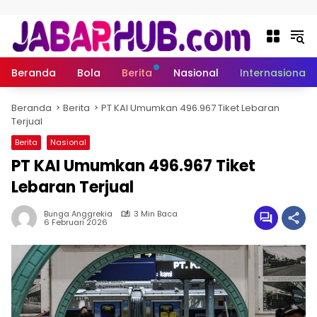
Langsung ke konten
Beranda
Bola
Berita
Nasional
Internasional
Beranda
Berita
PT KAI Umumkan 496.967 Tiket Lebaran
Terjual
Berita
Nasional
PT KAI Umumkan 496.967 Tiket
Lebaran Terjual
Bunga Anggrekia
3 Min Baca
6 Februari 2026