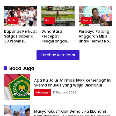
Skema Khusus
Purbaya: Ini yang
Tolak Tambang
yang Wajib
Terjadi Sekarang!
Diketahui
Berita
Berita
Berita
Bapanas Perkuat
Danantara
Purbaya Potong
Satgas Saber di
Percepat
Anggaran MBG
38 Provinsi
Pengurangan
untuk Hemat Rp
Jelang Ramadan
BUMN, Pangkas
135 Triliun,
Belasan Anak
Dialihkan ke
Tambah Komentar
Usaha TLKM dan
Prioritas
SMGR
Mendesak
Baca Juga
Apa Itu Jalur Afirmasi PPPK Kemenag? Ini
Skema Khusus yang Wajib Diketahui
Informasi
17 Februari 2026
Masyarakat Tidak Demo Jika Ekonomi