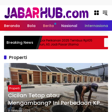
Langsung ke konten
Beranda
Bola
Berita
Nasional
Internasional
a
Ekspor Perikanan 2025 Tembus Rp105
Breaking News
 Suzuki?
Triliun, AS Jadi Pasar Utama
Properti
Properti
Cicilan Tetap atau
Mengambang? Ini Perbedaan KPR
Konvensional dan Syariah yang
11 Februari 2026