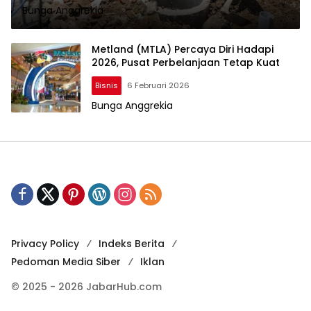
Bunga Anggrekia
Wajib Diketahui
Metland (MTLA) Percaya Diri Hadapi
2026, Pusat Perbelanjaan Tetap Kuat
Bisnis
6 Februari 2026
Bunga Anggrekia
Privacy Policy
Indeks Berita
Pedoman Media Siber
Iklan
© 2025 - 2026 JabarHub.com