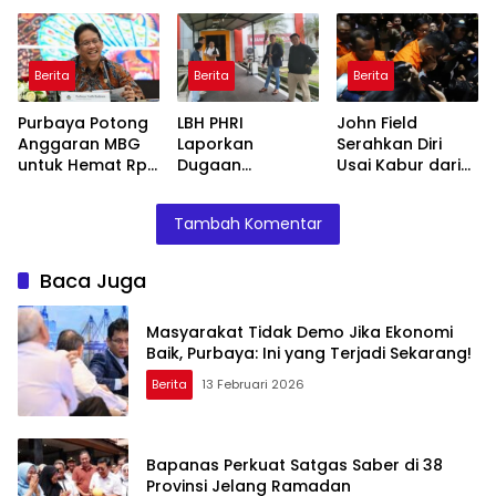
Terjadi Sekarang!
Belasan Anak
Usaha TLKM dan
SMGR
Berita
Berita
Berita
Purbaya Potong
LBH PHRI
John Field
Anggaran MBG
Laporkan
Serahkan Diri
untuk Hemat Rp
Dugaan
Usai Kabur dari
135 Triliun,
Malpraktik, RSUD
OTT KPK di Bea
Dialihkan ke
Doris Sylvanus
Cukai
Tambah Komentar
Prioritas
Janjikan
Mendesak
Investigasi
Baca Juga
Masyarakat Tidak Demo Jika Ekonomi
Baik, Purbaya: Ini yang Terjadi Sekarang!
Berita
13 Februari 2026
Bapanas Perkuat Satgas Saber di 38
Provinsi Jelang Ramadan