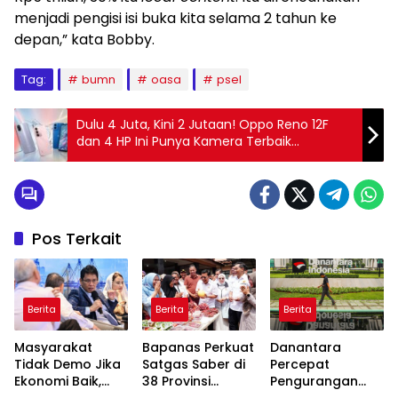
menjadi pengisi isi buka kita selama 2 tahun ke
depan,” kata Bobby.
Tag:
bumn
oasa
psel
Dulu 4 Juta, Kini 2 Jutaan! Oppo Reno 12F
dan 4 HP Ini Punya Kamera Terbaik
Desember 2025
Pos Terkait
Berita
Berita
Berita
Masyarakat
Bapanas Perkuat
Danantara
Tidak Demo Jika
Satgas Saber di
Percepat
Ekonomi Baik,
38 Provinsi
Pengurangan
Purbaya: Ini yang
Jelang Ramadan
BUMN, Pangkas