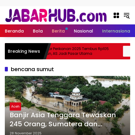
Langsung ke konten
Beranda
Bola
Berita
Nasional
Internasional
Ekspor Perikanan 2025 Tembus Rp105
A
Breaking News
Suzuki?
Triliun, AS Jadi Pasar Utama
S
bencana sumut
Aceh
Banjir Asia Tenggara Tewaskan
245 Orang, Sumatera dan
Vietnam Paling Parah
28 November 2025