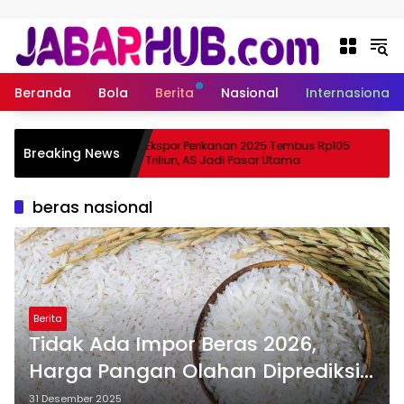
Langsung ke konten
Beranda
Bola
Berita
Nasional
Internasional
 Apa
Ekspor Perikanan 2025 Tembus Rp105
Breaking News
ama Suzuki?
Triliun, AS Jadi Pasar Utama
beras nasional
Berita
Tidak Ada Impor Beras 2026,
Harga Pangan Olahan Diprediksi
Naik
31 Desember 2025