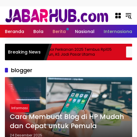
Langsung ke konten
Beranda
Bola
Berita
Nasional
Internasional
Ekspor Perikanan 2025 Tembus Rp105
Breaking News
 Suzuki?
Triliun, AS Jadi Pasar Utama
blogger
Informasi
Cara Membuat Blog di HP Mudah
dan Cepat untuk Pemula
24 Desember 2025