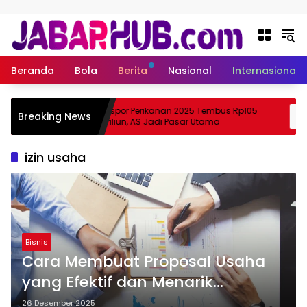
Langsung ke konten
Beranda
Bola
Berita
Nasional
Internasional
pa
Ekspor Perikanan 2025 Tembus Rp105
Breaking News
a Suzuki?
Triliun, AS Jadi Pasar Utama
izin usaha
Bisnis
Cara Membuat Proposal Usaha
yang Efektif dan Menarik
Perhatian Investor
26 Desember 2025