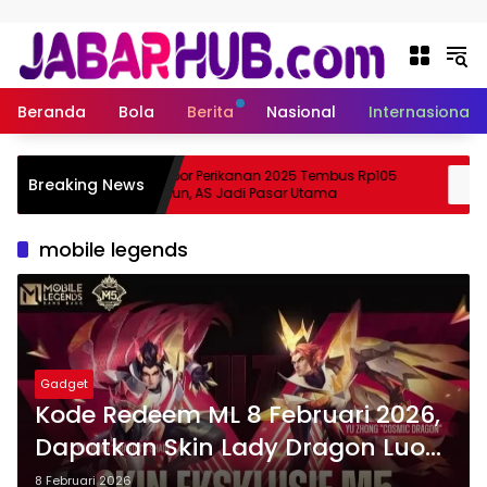
Langsung ke konten
Beranda
Bola
Berita
Nasional
Internasional
Ekspor Perikanan 2025 Tembus Rp105
A
Breaking News
Suzuki?
Triliun, AS Jadi Pasar Utama
mobile legends
Gadget
Kode Redeem ML 8 Februari 2026,
Dapatkan Skin Lady Dragon Luo
Yi!
8 Februari 2026