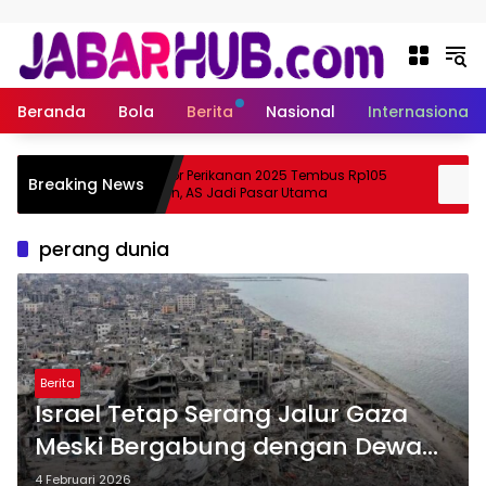
Langsung ke konten
Beranda
Bola
Berita
Nasional
Internasional
Ekspor Perikanan 2025 Tembus Rp105
Apa
Breaking News
zuki?
Triliun, AS Jadi Pasar Utama
Ske
perang dunia
Berita
Israel Tetap Serang Jalur Gaza
Meski Bergabung dengan Dewan
Perdamaian, 32 Orang Tewas
4 Februari 2026