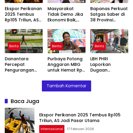
Ekspor Perikanan
Masyarakat
Bapanas Perkuat
2025 Tembus
Tidak Demo Jika
Satgas Saber di
Rp105 Triliun, AS
Ekonomi Baik,
38 Provinsi
Jadi Pasar
Purbaya: Ini yang
Jelang Ramadan
Utama
Terjadi Sekarang!
Berita
Berita
Berita
Danantara
Purbaya Potong
LBH PHRI
Percepat
Anggaran MBG
Laporkan
Pengurangan
untuk Hemat Rp
Dugaan
BUMN, Pangkas
135 Triliun,
Malpraktik, RSUD
Belasan Anak
Dialihkan ke
Doris Sylvanus
Tambah Komentar
Usaha TLKM dan
Prioritas
Janjikan
SMGR
Mendesak
Investigasi
Baca Juga
Ekspor Perikanan 2025 Tembus Rp105
Triliun, AS Jadi Pasar Utama
Internasional
17 Februari 2026