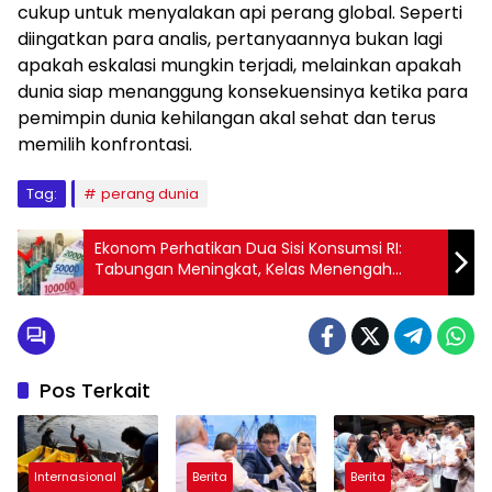
cukup untuk menyalakan api perang global. Seperti
diingatkan para analis, pertanyaannya bukan lagi
apakah eskalasi mungkin terjadi, melainkan apakah
dunia siap menanggung konsekuensinya ketika para
pemimpin dunia kehilangan akal sehat dan terus
memilih konfrontasi.
Tag:
perang dunia
Ekonom Perhatikan Dua Sisi Konsumsi RI:
Tabungan Meningkat, Kelas Menengah
Tertekan
Pos Terkait
Internasional
Berita
Berita